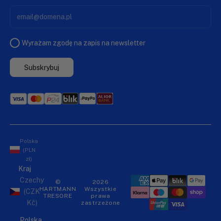
Wyrażam zgodę na zapis na newsletter
Subskrybuj
Polska
(PLN
zł)
Kraj
Czechy
©
2026
HARTMANN
Wszystkie
(CZK
TRESORE
prawa
Kč)
zastrzeżone
Polska