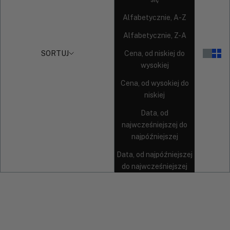
Alfabetycznie, A-Z
Alfabetycznie, Z-A
SORTUJ
Cena, od niskiej do
wysokiej
Cena, od wysokiej do
niskiej
Data, od
najwcześniejszej do
najpóźniejszej
Data, od najpóźniejszej
do najwcześniejszej
DARMOWA DOSTAWA
DARMOWA DOSTAWA
NOWOŚĆ